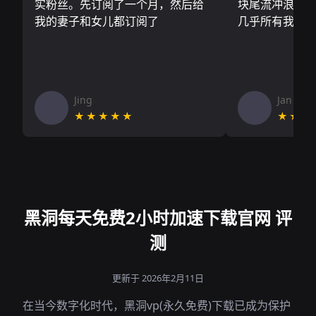
实粉丝。先订阅了一个月，然后给
块尾流冲浪板.
我的妻子和女儿都订阅了
几乎所有我需
Jing
Jan V
★★★★★
★★★
黑洞每天免费2小时加速下载官网 评
测
更新于 2026年2月11日
在当今数字化时代，黑洞vp(永久免费)下载已成为保护